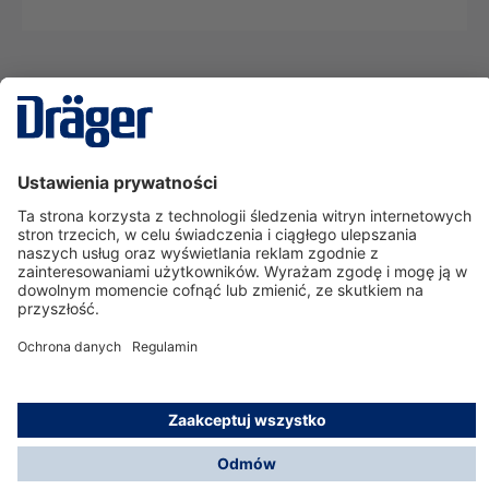
Technika
dla Życia
Serwisowa linia hotline
O nas
Korzystanie ze sklepu
© Dräger Polska Sp. z o.o., 2025
*Wszystkie ceny bez VAT, na warunkach opisanych w