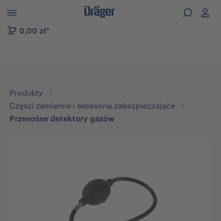
zejdź do nawigacji na platformie B2B
0,00 zł*
Produkty
Części zamienne i akcesoria zabezpieczające
Przenośne detektory gazów
Pomiń galerię zdjęć