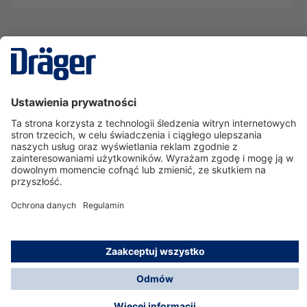
Technika
dla Życia
Serwisowa linia hotline
O nas
Korzystanie ze sklepu
© Dräger Polska Sp. z o.o., 2025
*Wszystkie ceny bez VAT, na warunkach opisanych w