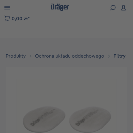
zejdź do nawigacji na platformie B2B
0,00 zł*
Produkty
Ochrona układu oddechowego
Filtry
Pomiń galerię zdjęć