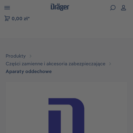
zejdź do nawigacji na platformie B2B
0,00 zł*
Produkty
Części zamienne i akcesoria zabezpieczające
Aparaty oddechowe
Pomiń galerię zdjęć