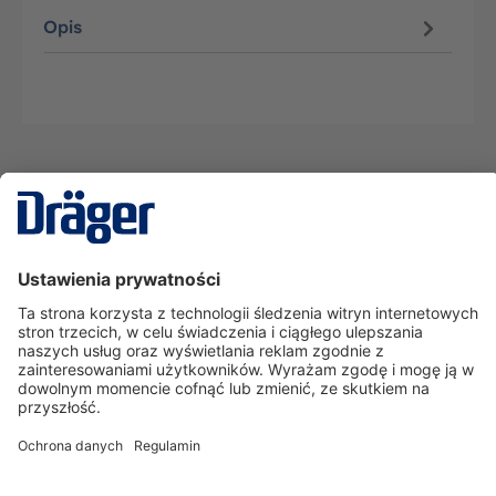
Opis
Technika
dla Życia
Serwisowa linia hotline
O nas
Korzystanie ze sklepu