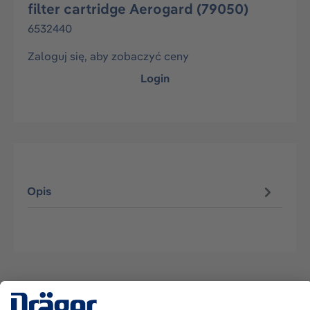
filter cartridge Aerogard (79050)
6532440
Zaloguj się, aby zobaczyć ceny
Login
Opis