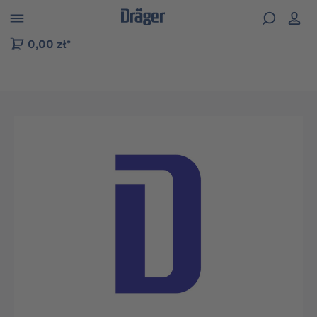
zejdź do nawigacji na platformie B2B
0,00 zł*
Pomiń galerię zdjęć