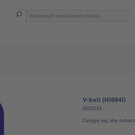
rmie B2B
V-belt (N18841)
6532233
Zaloguj się, aby zobac