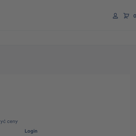
0
zyć ceny
Login