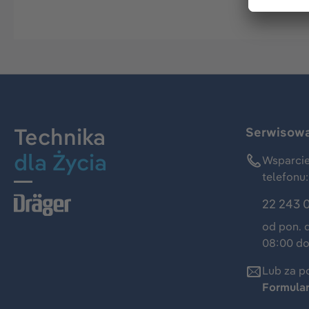
Technika
Serwisowa 
dla Życia
Wsparcie
telefonu:
22 243 
od pon. 
08:00 do
Lub za p
Formula