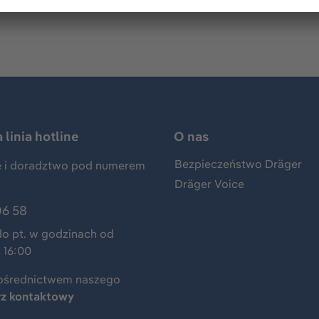
linia hotline
O nas
Bezpieczeństwo Dräger
 i doradztwo pod numerem
Dräger Voice
06 58
do pt. w godzinach od
 16:00
ośrednictwem naszego
rz kontaktowy