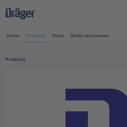
jdź do głównej nawigacji
Przejdź do nawigacji na platfo
Home
Produkty
Panel
Śledź zamówienie
Produkty
Pomiń galerię zdjęć