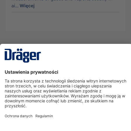
ai…
Więcej
Technika
dla Życia
Serwisowa linia hotline
O nas
Korzystanie ze sklepu