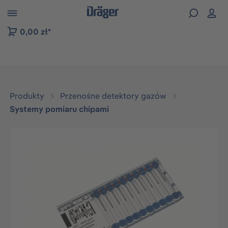
zejdź do nawigacji na platformie B2B
0,00 zł*
Produkty
Przenośne detektory gazów
Systemy pomiaru chipami
Pomiń galerię zdjęć