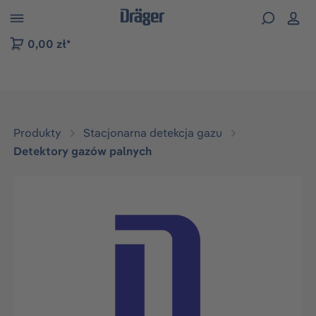
zejdź do nawigacji na platformie B2B
0,00 zł*
Produkty
Stacjonarna detekcja gazu
Detektory gazów palnych
Pomiń galerię zdjęć