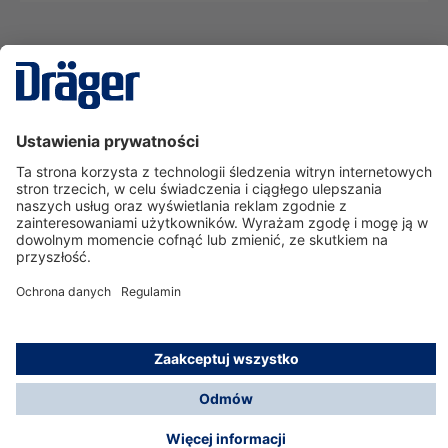
Technika
dla Życia
Serwisowa linia hotline
O nas
Korzystanie ze sklepu
© Dräger Polska Sp. z o.o., 2025
*Wszystkie ceny bez VAT, na warunkach opisanych w
Opcje płatności