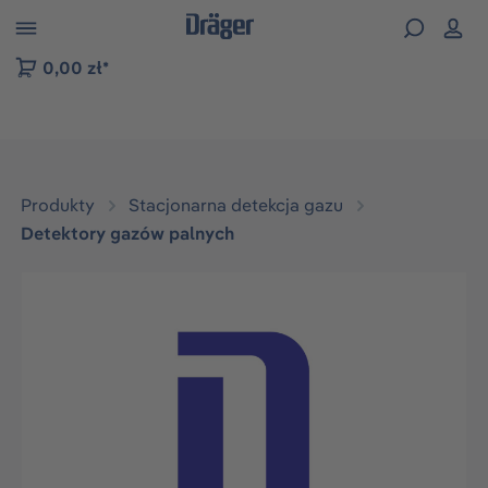
zejdź do nawigacji na platformie B2B
0,00 zł*
Produkty
Stacjonarna detekcja gazu
Detektory gazów palnych
Pomiń galerię zdjęć