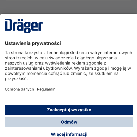
Technika
dla Życia
Serwisowa linia hotline
O nas
Korzystanie ze sklepu
© Dräger Polska Sp. z o.o., 2025
*Wszystkie ceny bez VAT, na warunkach opisanych w
Opcje płatności