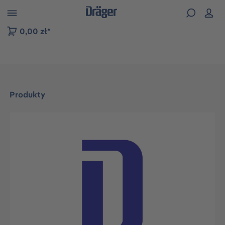
zejdź do nawigacji na platformie B2B
0,00 zł*
Produkty
Pomiń galerię zdjęć