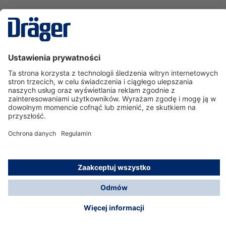
Technika
dla Życia
Serwisowa linia hotline
O nas
Korzystanie ze sklepu
© Dräger Polska Sp. z o.o., 2025
*Wszystkie ceny bez VAT, na warunkach opisanych w
Opcje płatności