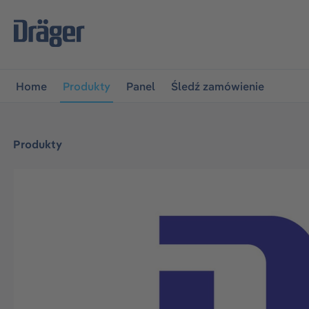
jdź do głównej nawigacji
Przejdź do nawigacji na platfo
Home
Produkty
Panel
Śledź zamówienie
Produkty
Pomiń galerię zdjęć