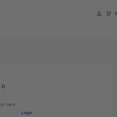
0
 0
zyć ceny
Login