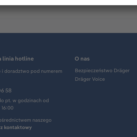
linia hotline
O nas
Bezpieczeństwo Dräger
 i doradztwo pod numerem
Dräger Voice
06 58
do pt. w godzinach od
 16:00
ośrednictwem naszego
rz kontaktowy