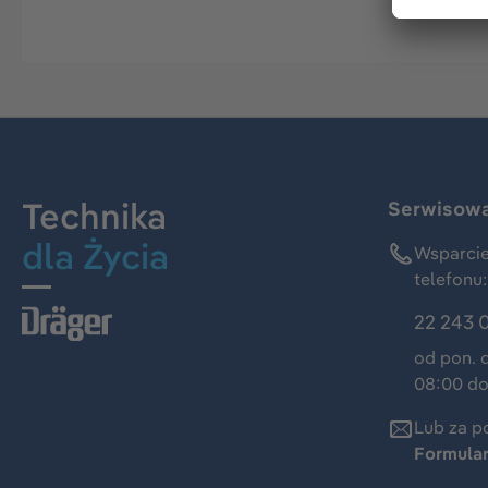
Technika
Serwisowa 
dla Życia
Wsparcie
telefonu:
22 243 
od pon. 
08:00 do
Lub za p
Formula