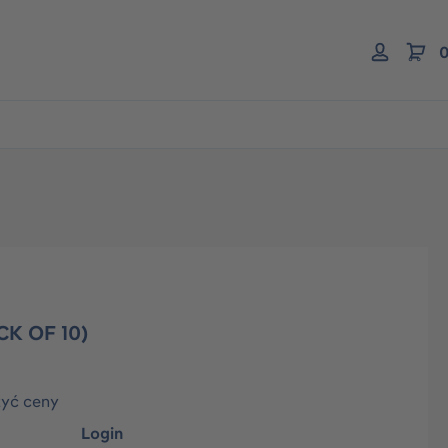
0
CK OF 10)
zyć ceny
Login