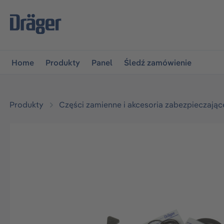
jdź do głównej nawigacji
Przejdź do nawigacji na platfo
Home
Produkty
Panel
Śledź zamówienie
Produkty
Części zamienne i akcesoria zabezpieczając
Pomiń galerię zdjęć