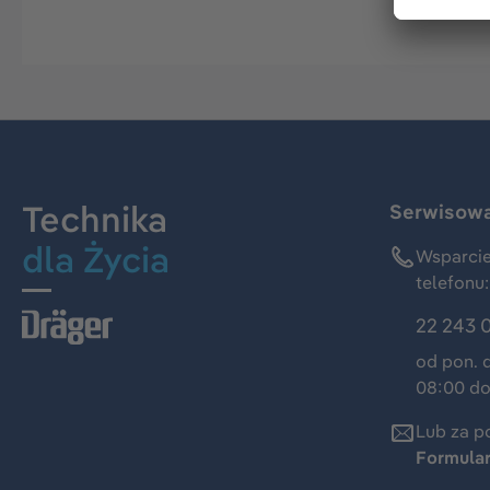
Technika
Serwisowa 
dla Życia
Wsparcie
telefonu:
22 243 
od pon. 
08:00 do
Lub za p
Formula