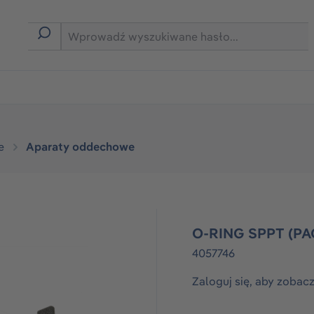
rmie B2B
e
Aparaty oddechowe
O-RING SPPT (PA
4057746
Zaloguj się, aby zobac