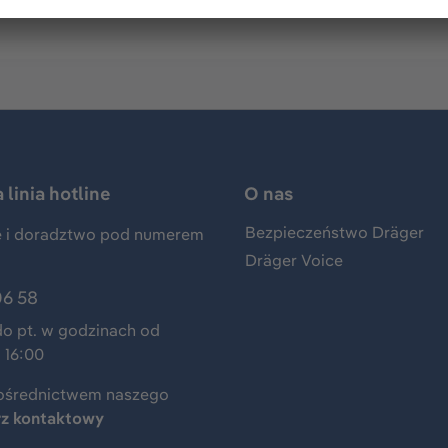
linia hotline
O nas
Bezpieczeństwo Dräger
 i doradztwo pod numerem
Dräger Voice
06 58
do pt. w godzinach od
 16:00
ośrednictwem naszego
rz kontaktowy