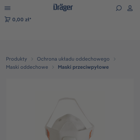
zejdź do nawigacji na platformie B2B
0,00 zł*
Produkty
Ochrona układu oddechowego
Maski oddechowe
Maski przeciwpyłowe
Pomiń galerię zdjęć