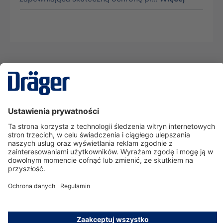
Technika
dla Życia
Serwisowa linia hotline
O nas
Korzystanie ze sklepu