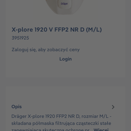
X-plore 1920 V FFP2 NR D (M/L)
3951925
Zaloguj się, aby zobaczyć ceny
Login
Opis
Dräger X-plore 1920 FFP2 NR D, rozmiar M/L -
składana półmaska filtrująca cząsteczki stałe
zapewniająca skuteczną ochronę pr…
Więcej