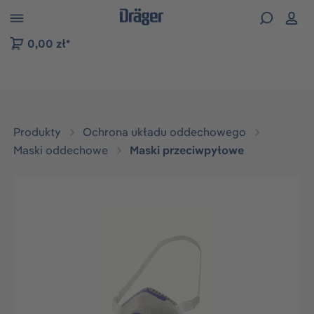
zejdź do nawigacji na platformie B2B
0,00 zł*
Produkty
Ochrona układu oddechowego
Maski oddechowe
Maski przeciwpyłowe
Pomiń galerię zdjęć