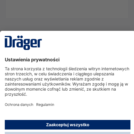
Technika
dla Życia
Serwisowa linia hotline
O nas
Korzystanie ze sklepu
© Dräger Polska Sp. z o.o., 2025