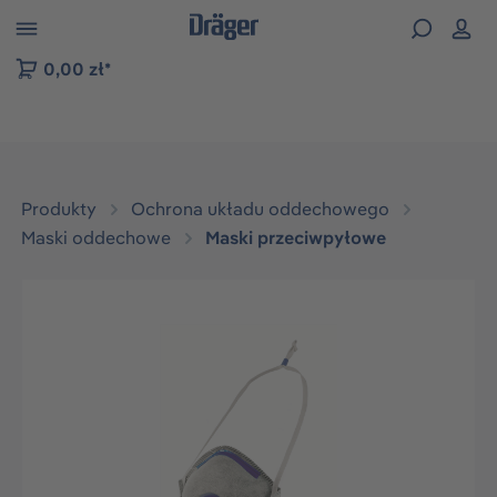
zejdź do nawigacji na platformie B2B
0,00 zł*
Produkty
Ochrona układu oddechowego
Maski oddechowe
Maski przeciwpyłowe
Pomiń galerię zdjęć