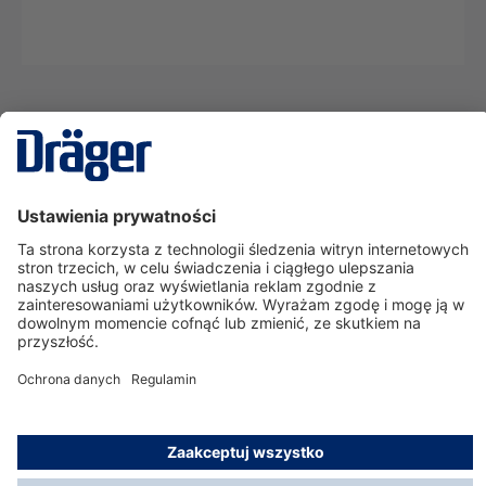
Technika
dla Życia
Serwisowa linia hotline
O nas
Korzystanie ze sklepu
© Dräger Polska Sp. z o.o., 2025