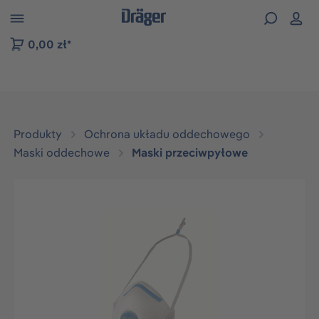
zejdź do nawigacji na platformie B2B
0,00 zł*
Produkty
Ochrona układu oddechowego
Maski oddechowe
Maski przeciwpyłowe
Pomiń galerię zdjęć