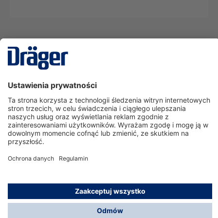
Technika
dla Życia
Serwisowa linia hotline
O nas
Korzystanie ze sklepu
© Dräger Polska Sp. z o.o., 2025