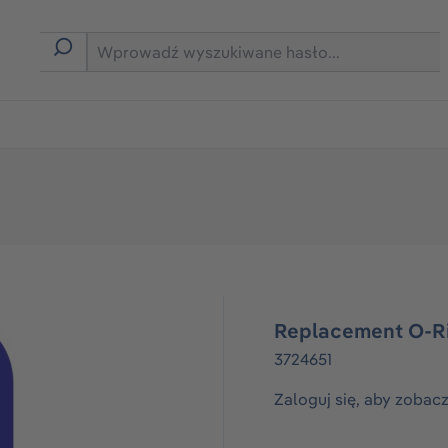
rmie B2B
Replacement O-R
3724651
Zaloguj się, aby zobac