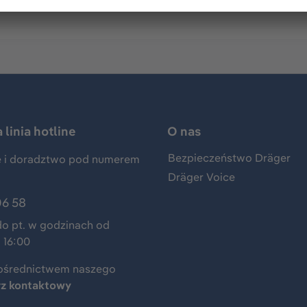
linia hotline
O nas
Bezpieczeństwo Dräger
 i doradztwo pod numerem
Dräger Voice
06 58
do pt. w godzinach od
 16:00
ośrednictwem naszego
rz kontaktowy