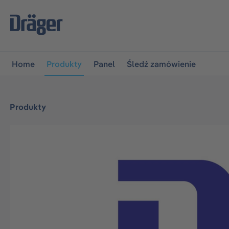
jdź do głównej nawigacji
Przejdź do nawigacji na platfo
Home
Produkty
Panel
Śledź zamówienie
Produkty
Pomiń galerię zdjęć