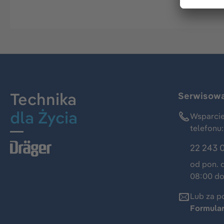
Technika
Serwisowa 
dla Życia
Wsparcie
telefonu:
22 243 
od pon. 
08:00 do
Lub za p
Formula