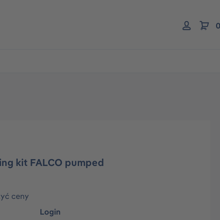
0
ing kit FALCO pumped
zyć ceny
Login