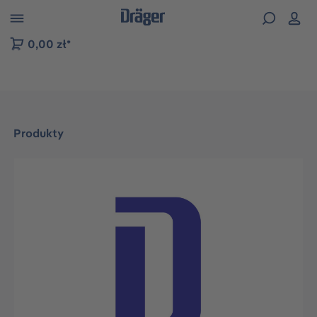
zejdź do nawigacji na platformie B2B
0,00 zł*
Produkty
Pomiń galerię zdjęć