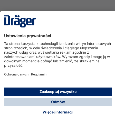
Technika
dla Życia
Serwisowa linia hotline
O nas
Korzystanie ze sklepu
© Dräger Polska Sp. z o.o., 2025
*Wszystkie ceny bez VAT, na warunkach opisanych w
Opcje płatności