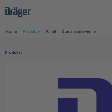
jdź do głównej nawigacji
Przejdź do nawigacji na platfo
Home
Produkty
Panel
Śledź zamówienie
Produkty
Pomiń galerię zdjęć