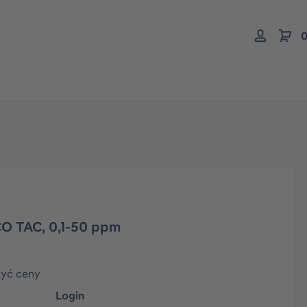
0
CO TAC, 0,1-50 ppm
zyć ceny
Login