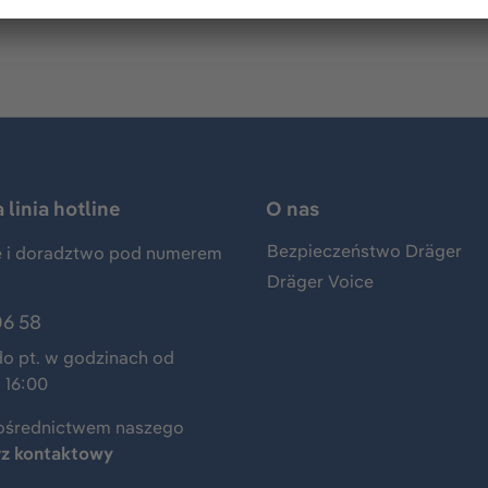
linia hotline
O nas
Bezpieczeństwo Dräger
 i doradztwo pod numerem
Dräger Voice
06 58
do pt. w godzinach od
 16:00
ośrednictwem naszego
rz kontaktowy