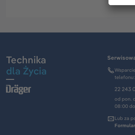
Technika
Serwisowa 
dla Życia
Wsparcie
telefonu:
22 243 
od pon. 
08:00 do
Lub za p
Formula