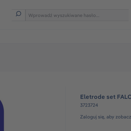
rmie B2B
Eletrode set FAL
3723724
Zaloguj się, aby zobac