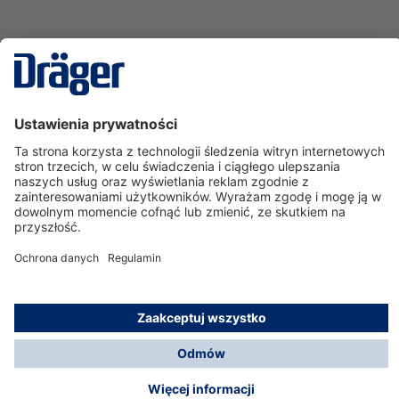
Technika
dla Życia
Serwisowa linia hotline
O nas
Korzystanie ze sklepu
© Dräger Polska Sp. z o.o., 2025
*Wszystkie ceny bez VAT, na warunkach opisanych w
Opcje płatności