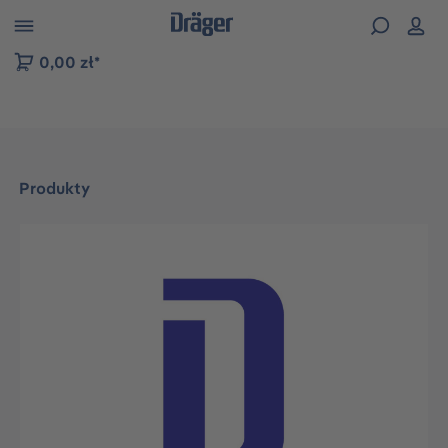
zejdź do nawigacji na platformie B2B
0,00 zł*
Produkty
Pomiń galerię zdjęć