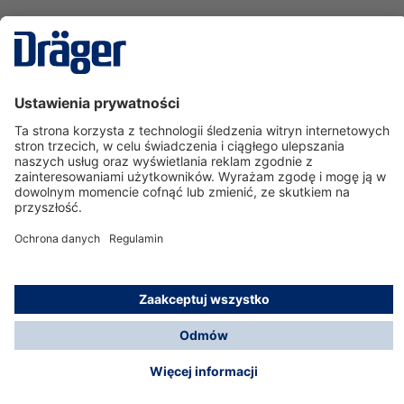
Technika
dla Życia
Serwisowa linia hotline
O nas
Korzystanie ze sklepu
© Dräger Polska Sp. z o.o., 2025
*Wszystkie ceny bez VAT, na warunkach opisanych w
Opcje płatności