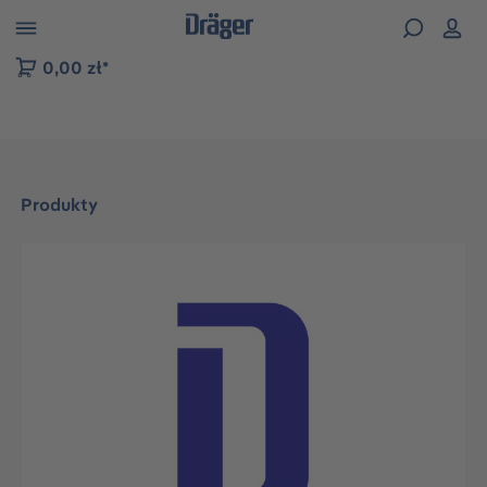
zejdź do nawigacji na platformie B2B
0,00 zł*
Produkty
Pomiń galerię zdjęć