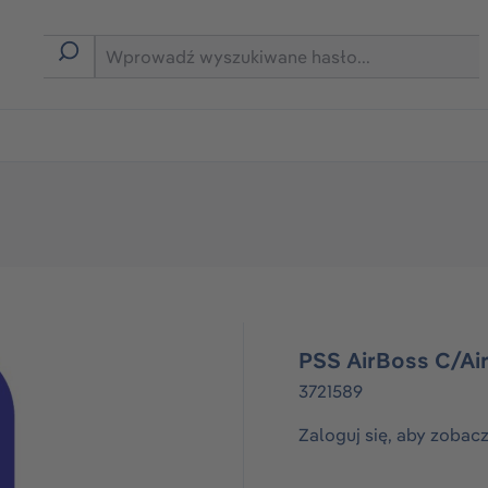
rmie B2B
PSS AirBoss C/Air
3721589
Zaloguj się, aby zobac