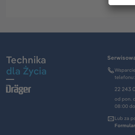
Technika
Serwisowa 
dla Życia
Wsparcie
telefonu:
22 243 
od pon. 
08:00 do
Lub za p
Formula