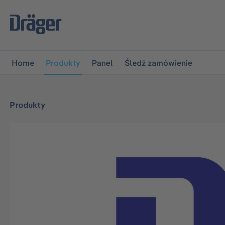
jdź do głównej nawigacji
Przejdź do nawigacji na platfo
Home
Produkty
Panel
Śledź zamówienie
Produkty
Pomiń galerię zdjęć