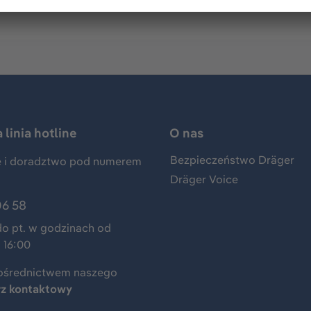
linia hotline
O nas
Bezpieczeństwo Dräger
 i doradztwo pod numerem
Dräger Voice
06 58
do pt. w godzinach od
 16:00
ośrednictwem naszego
rz kontaktowy