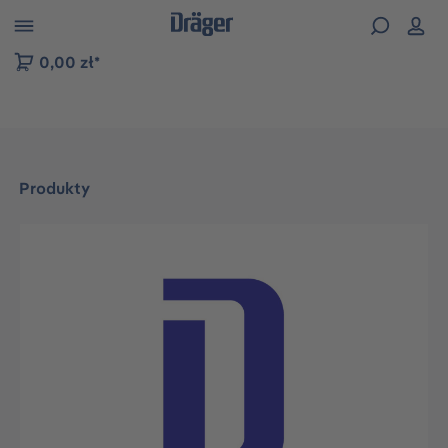
zejdź do nawigacji na platformie B2B
0,00 zł*
Produkty
Pomiń galerię zdjęć