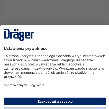
Technika
dla Życia
Serwisowa linia hotline
O nas
Korzystanie ze sklepu
© Dräger Polska Sp. z o.o., 2025