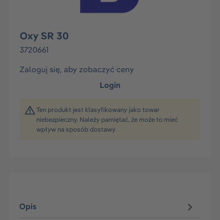
Oxy SR 30
3720661
Zaloguj się, aby zobaczyć ceny
Login
Ten produkt jest klasyfikowany jako towar
niebezpieczny. Należy pamiętać, że może to mieć
wpływ na sposób dostawy.
Opis