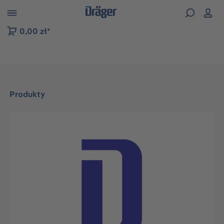
zejdź do nawigacji na platformie B2B
0,00 zł*
Produkty
Pomiń galerię zdjęć