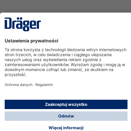
Technika
dla Życia
Serwisowa linia hotline
O nas
Korzystanie ze sklepu
© Dräger Polska Sp. z o.o., 2025
*Wszystkie ceny bez VAT, na warunkach opisanych w
Opcje płatności