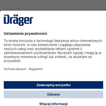
Technika
dla Życia
Serwisowa linia hotline
O nas
Korzystanie ze sklepu
© Dräger Polska Sp. z o.o., 2025
*Wszystkie ceny bez VAT, na warunkach opisanych w
Opcje płatności