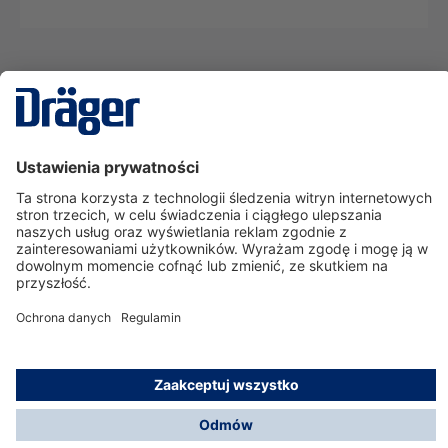
Technika
dla Życia
Serwisowa linia hotline
O nas
Korzystanie ze sklepu
© Dräger Polska Sp. z o.o., 2025
*Wszystkie ceny bez VAT, na warunkach opisanych w