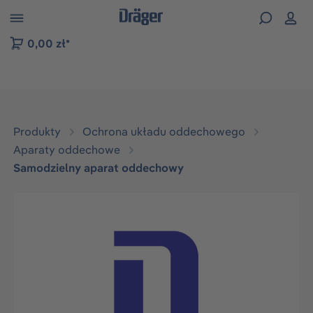
zejdź do nawigacji na platformie B2B
0,00 zł*
Produkty
Ochrona układu oddechowego
Aparaty oddechowe
Samodzielny aparat oddechowy
Pomiń galerię zdjęć