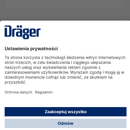
Technika
dla Życia
Serwisowa linia hotline
O nas
Korzystanie ze sklepu
© Dräger Polska Sp. z o.o., 2025
*Wszystkie ceny bez VAT, na warunkach opisanych w