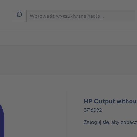
rmie B2B
HP Output withou
3716092
Zaloguj się, aby zobac