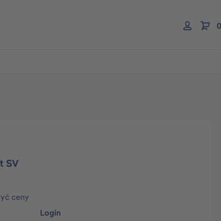
0
t SV
zyć ceny
Login