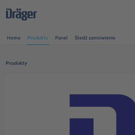
jdź do głównej nawigacji
Przejdź do nawigacji na platfo
Home
Produkty
Panel
Śledź zamówienie
Produkty
Pomiń galerię zdjęć