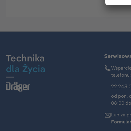
Technika
Serwisowa 
dla Życia
Wsparcie
telefonu:
22 243 
od pon. 
08:00 do
Lub za p
Formula