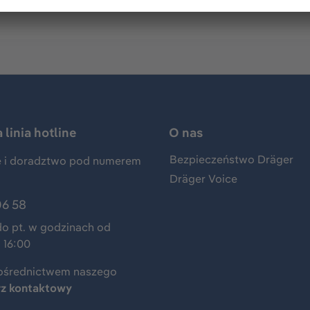
linia hotline
O nas
Bezpieczeństwo Dräger
 i doradztwo pod numerem
Dräger Voice
06 58
do pt. w godzinach od
 16:00
ośrednictwem naszego
rz kontaktowy