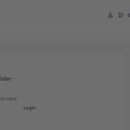
0
lder
zyć ceny
Login