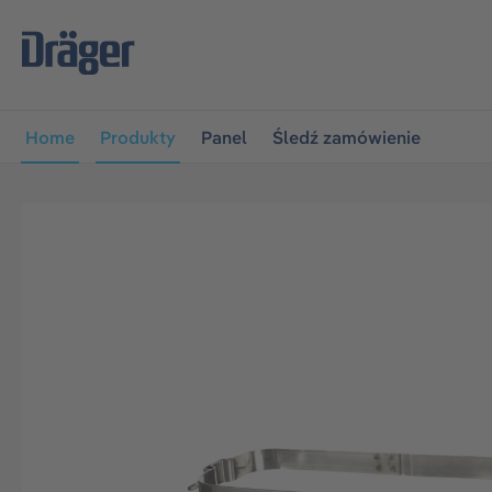
jdź do głównej nawigacji
Przejdź do nawigacji na platfo
Home
Produkty
Panel
Śledź zamówienie
Pomiń galerię zdjęć