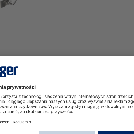
to be fitted. Supports Oxy SR 60, Oxy SR Cap III, Oxy 6000 M