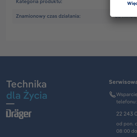
Kategoria produktu:
Akcesori
Znamionowy czas działania:
60 minut,
Technika
Serwisowa 
dla Życia
Wsparcie
telefonu:
22 243 
od pon. 
08:00 do