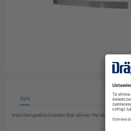
Opis
Interchangeable bracket that allows the shoulder strap 