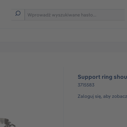
rmie B2B
Support ring shou
3715583
Zaloguj się, aby zobac