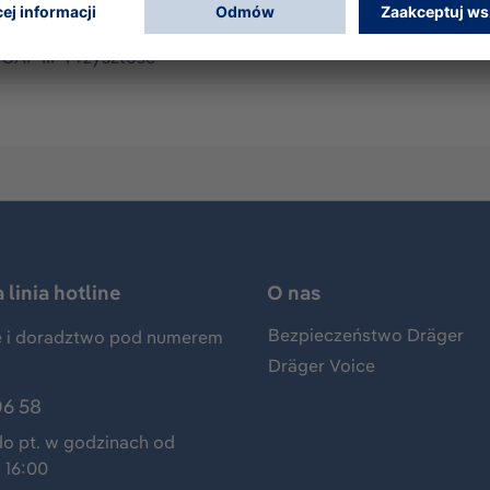
a
 CAP III "Przyszłość"
linia hotline
O nas
Bezpieczeństwo Dräger
 i doradztwo pod numerem
Dräger Voice
06 58
do pt. w godzinach od
 16:00