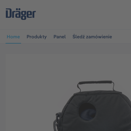
jdź do głównej nawigacji
Przejdź do nawigacji na platfo
Home
Produkty
Panel
Śledź zamówienie
Pomiń galerię zdjęć