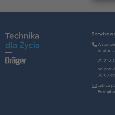
Technika
Serwisowa 
dla Życia
Wsparcie
telefonu:
22 243 
od pon. 
08:00 do
Lub za p
Formula