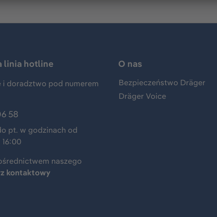
linia hotline
O nas
Bezpieczeństwo Dräger
 i doradztwo pod numerem
Dräger Voice
06 58
do pt. w godzinach od
 16:00
ośrednictwem naszego
rz kontaktowy