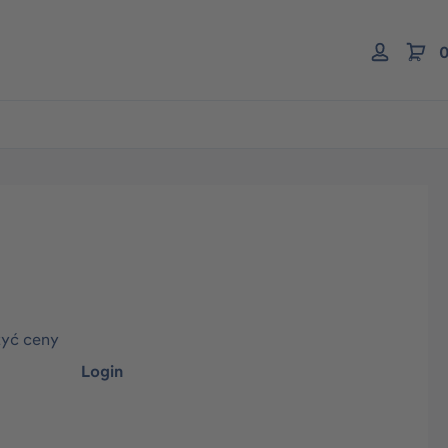
0
zyć ceny
Login