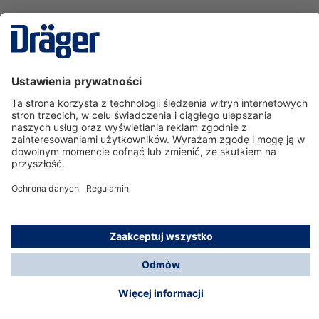
Technika
dla Życia
Serwisowa linia hotline
O nas
Korzystanie ze sklepu
© Dräger Polska Sp. z o.o., 2025
*Wszystkie ceny bez VAT, na warunkach opisanych w
Opcje płatności