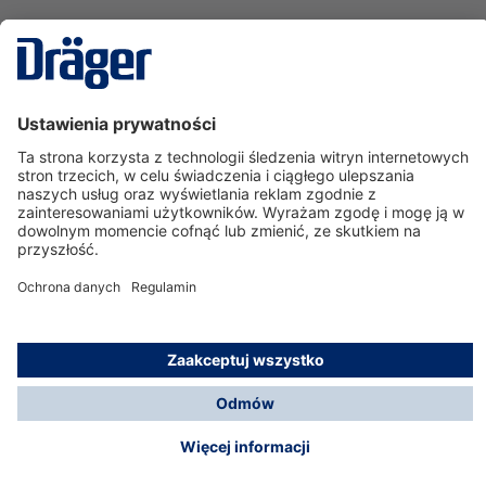
Technika
dla Życia
Serwisowa linia hotline
O nas
Korzystanie ze sklepu
© Dräger Polska Sp. z o.o., 2025
*Wszystkie ceny bez VAT, na warunkach opisanych w
Opcje płatności