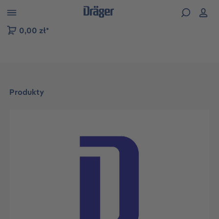
zejdź do nawigacji na platformie B2B
0,00 zł*
Produkty
Pomiń galerię zdjęć