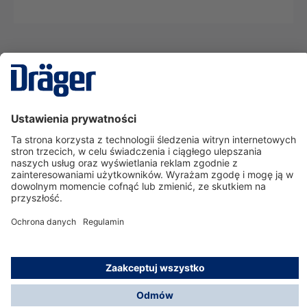
Technika
dla Życia
Serwisowa linia hotline
O nas
Korzystanie ze sklepu
© Dräger Polska Sp. z o.o., 2025