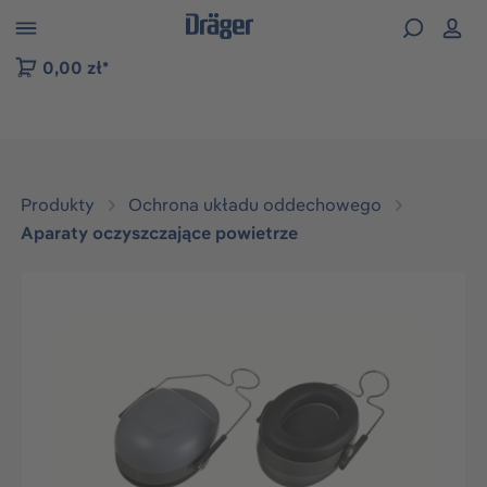
zejdź do nawigacji na platformie B2B
0,00 zł*
Produkty
Ochrona układu oddechowego
Aparaty oczyszczające powietrze
Pomiń galerię zdjęć