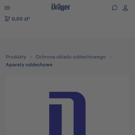
zejdź do nawigacji na platformie B2B
0,00 zł*
Produkty
Ochrona układu oddechowego
Aparaty oddechowe
Pomiń galerię zdjęć