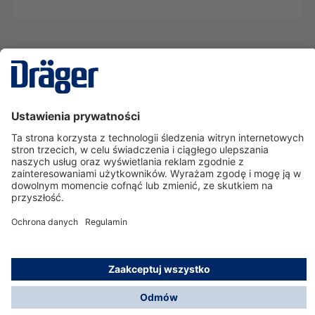
Technika
dla Życia
Serwisowa linia hotline
O nas
Korzystanie ze sklepu
© Dräger Polska Sp. z o.o., 2025
*Wszystkie ceny bez VAT, na warunkach opisanych w