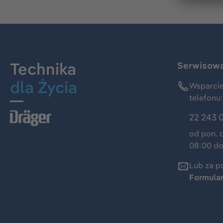
Technika
Serwisowa 
dla Życia
Wsparcie
telefonu:
22 243 
od pon. 
08:00 do
Lub za p
Formula