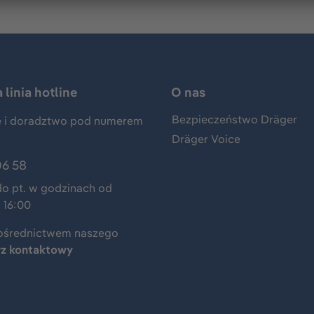
linia hotline
O nas
Bezpieczeństwo Dräger
 i doradztwo pod numerem
Dräger Voice
06 58
do pt. w godzinach od
 16:00
ośrednictwem naszego
rz kontaktowy