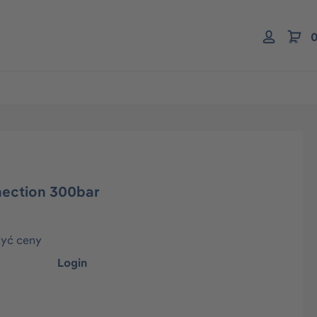
0
nnection 300bar
zyć ceny
Login