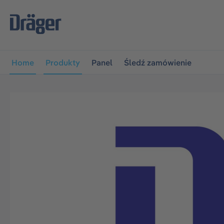
jdź do głównej nawigacji
Przejdź do nawigacji na platfo
Home
Produkty
Panel
Śledź zamówienie
Pomiń galerię zdjęć