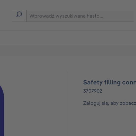
rmie B2B
Safety filling co
3707902
Zaloguj się, aby zobac