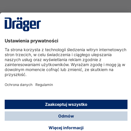
Technika
dla Życia
Serwisowa linia hotline
O nas
Korzystanie ze sklepu
© Dräger Polska Sp. z o.o., 2025
*Wszystkie ceny bez VAT, na warunkach opisanych w
Opcje płatności