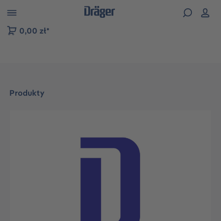
zejdź do nawigacji na platformie B2B
0,00 zł*
Produkty
Pomiń galerię zdjęć