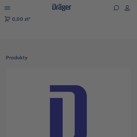
zejdź do nawigacji na platformie B2B
0,00 zł*
Produkty
Pomiń galerię zdjęć