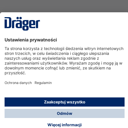
Technika
dla Życia
Serwisowa linia hotline
O nas
Korzystanie ze sklepu
© Dräger Polska Sp. z o.o., 2025
*Wszystkie ceny bez VAT, na warunkach opisanych w
Opcje płatności