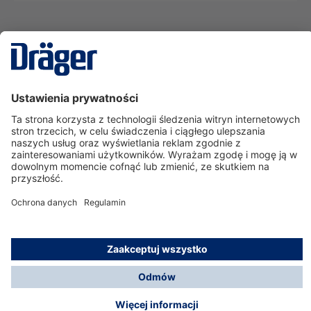
Technika
dla Życia
Serwisowa linia hotline
O nas
Korzystanie ze sklepu
© Dräger Polska Sp. z o.o., 2025
*Wszystkie ceny bez VAT, na warunkach opisanych w
Opcje płatności