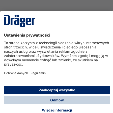
Technika
dla Życia
Serwisowa linia hotline
O nas
Korzystanie ze sklepu
© Dräger Polska Sp. z o.o., 2025
*Wszystkie ceny bez VAT, na warunkach opisanych w
Opcje płatności