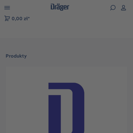
zejdź do nawigacji na platformie B2B
0,00 zł*
Produkty
Pomiń galerię zdjęć