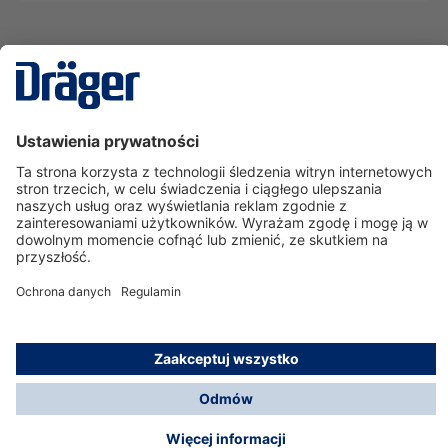
Technika
dla Życia
Serwisowa linia hotline
O nas
Korzystanie ze sklepu
© Dräger Polska Sp. z o.o., 2025
*Wszystkie ceny bez VAT, na warunkach opisanych w
Opcje płatności