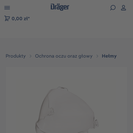
zejdź do nawigacji na platformie B2B
0,00 zł*
Produkty
Ochrona oczu oraz głowy
Hełmy
Pomiń galerię zdjęć