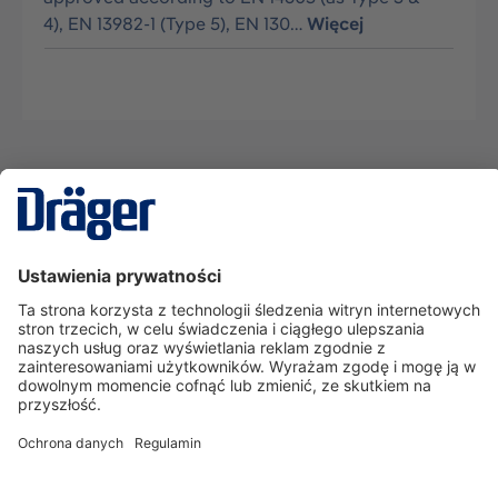
4), EN 13982-1 (Type 5), EN 130…
Więcej
Technika
dla Życia
Serwisowa linia hotline
O nas
Korzystanie ze sklepu