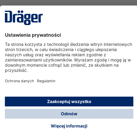
Technika
dla Życia
Serwisowa linia hotline
O nas
Korzystanie ze sklepu
© Dräger Polska Sp. z o.o., 2025
*Wszystkie ceny bez VAT, na warunkach opisanych w
Opcje płatności