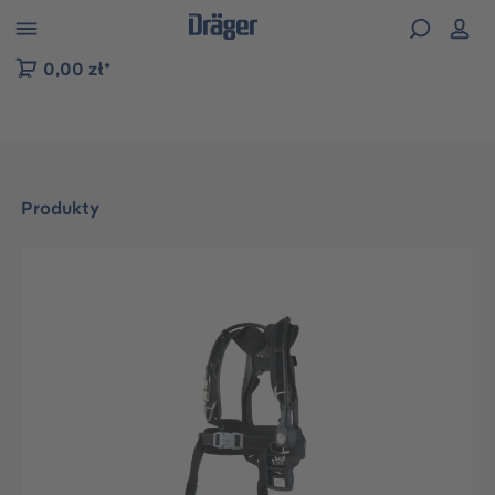
zejdź do nawigacji na platformie B2B
0,00 zł*
Produkty
Pomiń galerię zdjęć