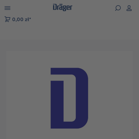
zejdź do nawigacji na platformie B2B
0,00 zł*
Pomiń galerię zdjęć