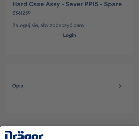
Hard Case Assy - Saver PP15 - Spare
3361259
Zaloguj się, aby zobaczyć ceny
Login
Opis