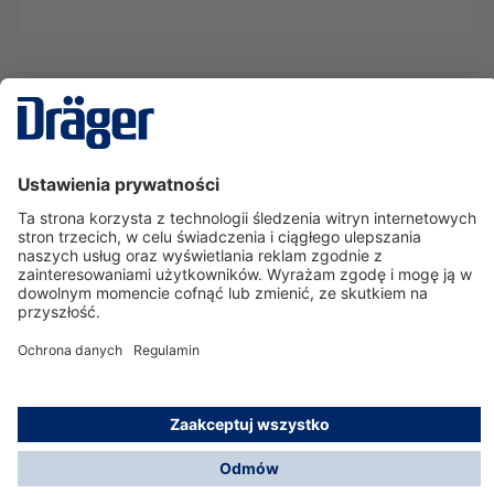
Technika
dla Życia
Serwisowa linia hotline
O nas
Korzystanie ze sklepu
© Dräger Polska Sp. z o.o., 2025
*Wszystkie ceny bez VAT, na warunkach opisanych w