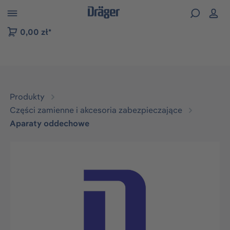
zejdź do nawigacji na platformie B2B
0,00 zł*
Produkty
Części zamienne i akcesoria zabezpieczające
Aparaty oddechowe
Pomiń galerię zdjęć