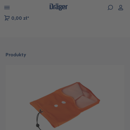
zejdź do nawigacji na platformie B2B
0,00 zł*
Produkty
Pomiń galerię zdjęć