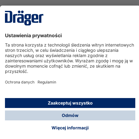
Technika
dla Życia
Serwisowa linia hotline
O nas
Korzystanie ze sklepu
© Dräger Polska Sp. z o.o., 2025
*Wszystkie ceny bez VAT, na warunkach opisanych w
Opcje płatności