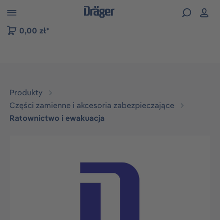
zejdź do nawigacji na platformie B2B
0,00 zł*
Produkty
Części zamienne i akcesoria zabezpieczające
Ratownictwo i ewakuacja
Pomiń galerię zdjęć