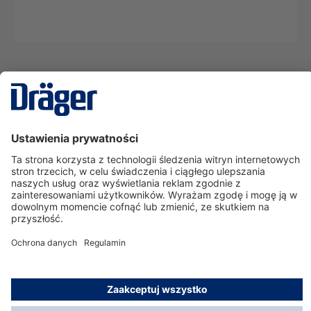
Technika
dla Życia
Serwisowa linia hotline
O nas
Korzystanie ze sklepu
© Dräger Polska Sp. z o.o., 2025