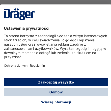
Technika
dla Życia
Serwisowa linia hotline
O nas
Korzystanie ze sklepu
© Dräger Polska Sp. z o.o., 2025
*Wszystkie ceny bez VAT, na warunkach opisanych w
Opcje płatności