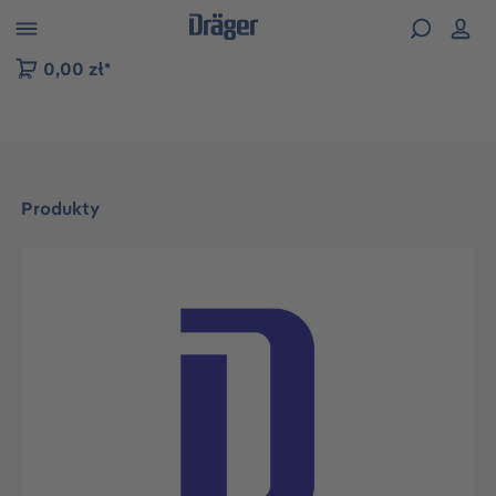
zejdź do nawigacji na platformie B2B
0,00 zł*
Produkty
Pomiń galerię zdjęć