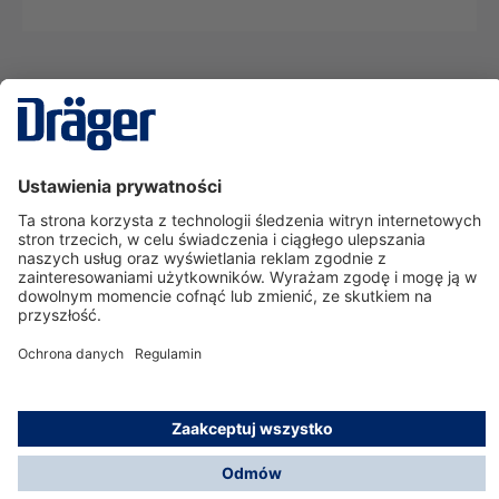
Technika
dla Życia
Serwisowa linia hotline
O nas
Korzystanie ze sklepu
© Dräger Polska Sp. z o.o., 2025
*Wszystkie ceny bez VAT, na warunkach opisanych w