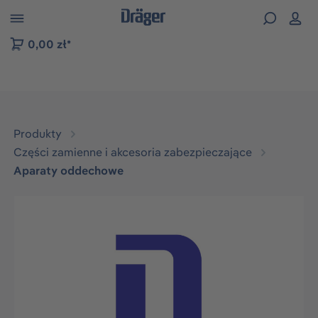
zejdź do nawigacji na platformie B2B
0,00 zł*
Produkty
Części zamienne i akcesoria zabezpieczające
Aparaty oddechowe
Pomiń galerię zdjęć