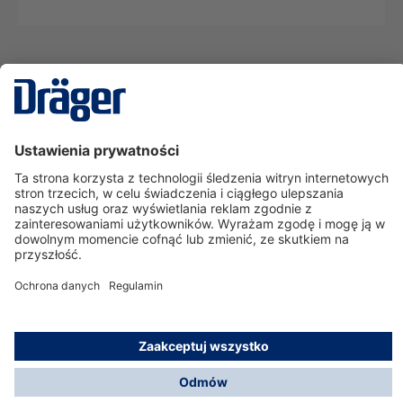
Technika
dla Życia
Serwisowa linia hotline
O nas
Korzystanie ze sklepu
© Dräger Polska Sp. z o.o., 2025
*Wszystkie ceny bez VAT, na warunkach opisanych w