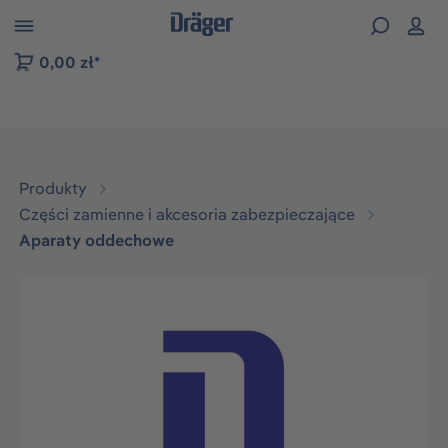
zejdź do nawigacji na platformie B2B
0,00 zł*
Produkty
Części zamienne i akcesoria zabezpieczające
Aparaty oddechowe
Pomiń galerię zdjęć