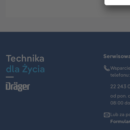
Technika
Serwisowa 
dla Życia
Wsparcie
telefonu:
22 243 
od pon. 
08:00 do
Lub za p
Formula