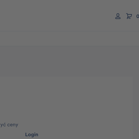
0
zyć ceny
Login