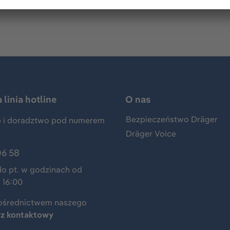
linia hotline
O nas
Bezpieczeństwo Dräger
 i doradztwo pod numerem
Dräger Voice
06 58
do pt. w godzinach od
 16:00
ośrednictwem naszego
rz kontaktowy