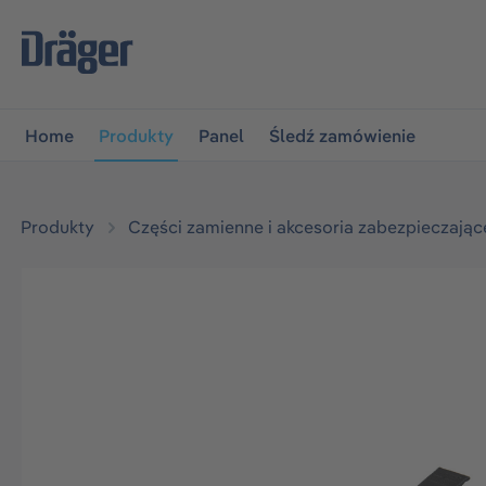
jdź do głównej nawigacji
Przejdź do nawigacji na platfo
Home
Produkty
Panel
Śledź zamówienie
Produkty
Części zamienne i akcesoria zabezpieczając
Pomiń galerię zdjęć