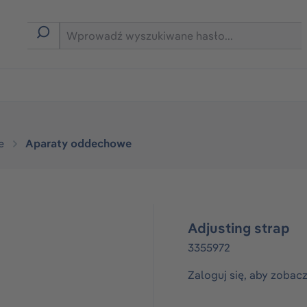
rmie B2B
e
Aparaty oddechowe
Adjusting strap
3355972
Zaloguj się, aby zobac