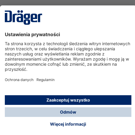
Technika
dla Życia
Serwisowa linia hotline
O nas
Korzystanie ze sklepu
© Dräger Polska Sp. z o.o., 2025
*Wszystkie ceny bez VAT, na warunkach opisanych w
Opcje płatności