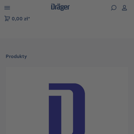
zejdź do nawigacji na platformie B2B
0,00 zł*
Produkty
Pomiń galerię zdjęć